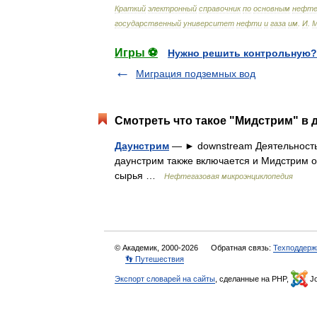
Краткий
электронный
справочник
по
основным
нефте
государственный
университет
нефти
и
газа
им
.
И
.
Игры ⚽
Нужно решить контрольную?
Миграция подземных вод
Смотреть что такое "Мидстрим" в 
Даунстрим
— ► downstream Деятельность,
даунстрим также включается и Мидстрим о
сырья …
Нефтегазовая микроэнциклопедия
© Академик, 2000-2026
Обратная связь:
Техподдерж
👣 Путешествия
Экспорт словарей на сайты
, сделанные на PHP,
Jo