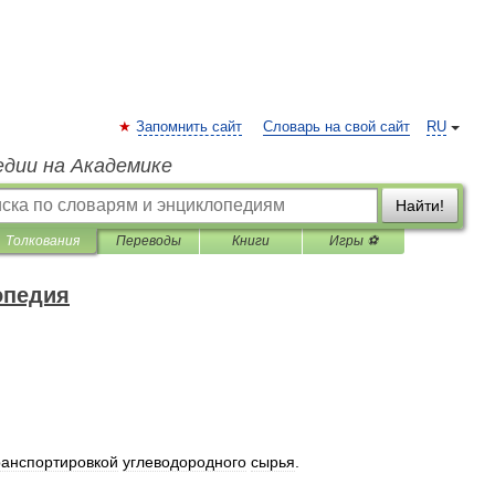
Запомнить сайт
Словарь на свой сайт
RU
едии на Академике
Найти!
Толкования
Переводы
Книги
Игры ⚽
опедия
ранспортировкой
углеводородного
сырья
.