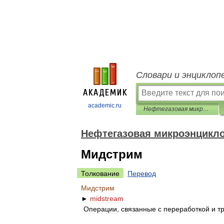
Словари и энциклоп
academic.ru
Нефтегазовая микроэнциклопедия
Нефтегазовая микроэнцикл
Мидстрим
Толкование
Перевод
Мидстрим
►
midstream
Операции
,
связанные
с
переработкой
и
т