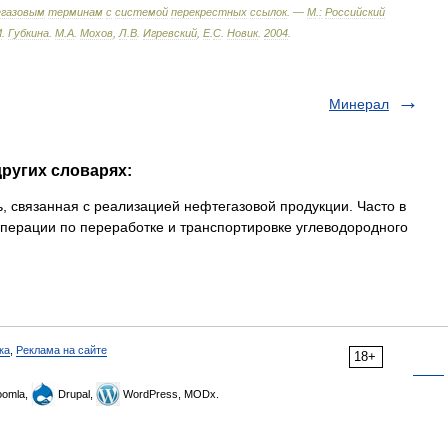
газовым
терминам
с
системой
перекрестных
ссылок
. —
М
.
:
Российский
М
.
Губкина
.
М
.
А
.
Мохов
,
Л
.
В
.
Игревский
,
Е
.
С
.
Новик
.
2004
.
Минерал
других словарях:
 связанная с реализацией нефтегазовой продукции. Часто в
перации по переработке и транспортировке углеводородного
ка
,
Реклама на сайте
18+
omla,
Drupal,
WordPress, MODx.