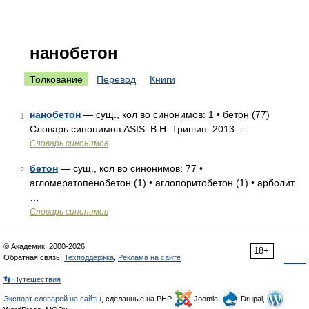
нанобетон
Толкование
Перевод
Книги
нанобетон
— сущ., кол во синонимов: 1 • бетон (77)
1
Словарь синонимов ASIS. В.Н. Тришин. 2013 …
Словарь синонимов
бетон
— сущ., кол во синонимов: 77 •
2
агломератопенобетон (1) • аглопоритобетон (1) • арболит
…
Словарь синонимов
© Академик, 2000-2026
18+
Обратная связь:
Техподдержка
,
Реклама на сайте
👣 Путешествия
Экспорт словарей на сайты
, сделанные на PHP,
Joomla,
Drupal,