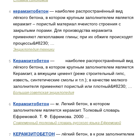
Словарь синонимов
керамзитобетон
— наиболее распространённый вид
4
лёгкого бетона, в котором крупным заполнителем является
керамзит – пористый материал ячеистого строения с
закрытыми порами. Для производства керамзита
применяют легкоплавкие глины; при их обжиге происходят
процессы&#8230; …
Энциклопедия техники
Керамзитобетон
— наиболее распространённый вид
5
лёгкого бетона, в котором крупным заполнителем является
Керамзит, а вяжущим цемент (реже строительный гипс,
известь, синтетические смолы и т.п.); в качестве мелкого
заполнителя применяют пористый или плотный&#8230; …
Большая советская энциклопедия
Керамзитобетон
— м. Легкий бетон, в котором
6
заполнителем является керамзит. Толковый словарь
Ефремовой. Т. Ф. Ефремова. 2000 …
Современный толковый словарь русского языка Ефремовой
КЕРАМЗИТОБЕТОН
— лёгкий бетон, в к ром заполнителем
7