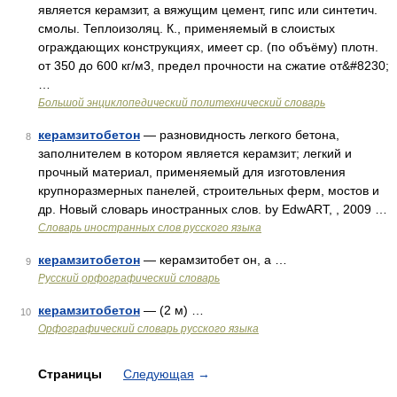
является керамзит, а вяжущим цемент, гипс или синтетич.
смолы. Теплоизоляц. К., применяемый в слоистых
ограждающих конструкциях, имеет ср. (по объёму) плотн.
от 350 до 600 кг/м3, предел прочности на сжатие от&#8230;
…
Большой энциклопедический политехнический словарь
керамзитобетон
— разновидность легкого бетона,
8
заполнителем в котором является керамзит; легкий и
прочный материал, применяемый для изготовления
крупноразмерных панелей, строительных ферм, мостов и
др. Новый словарь иностранных слов. by EdwART, , 2009 …
Словарь иностранных слов русского языка
керамзитобетон
— керамзитобет он, а …
9
Русский орфографический словарь
керамзитобетон
— (2 м) …
10
Орфографический словарь русского языка
Страницы
Следующая
→