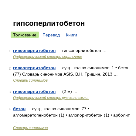
гипсоперлитобетон
Толкование
Перевод
Книги
гипсоперлитобетон
— гипсоперлитобетон …
1
Орфографический словарь-справочник
гипсоперлитобетон
— сущ., кол во синонимов: 1 • бетон
2
(77) Словарь синонимов ASIS. В.Н. Тришин. 2013 …
Словарь синонимов
гипсоперлитобетон
— (2 м) …
3
Орфографический словарь русского языка
бетон
— сущ., кол во синонимов: 77 •
4
агломератопенобетон (1) • аглопоритобетон (1) • арболит
…
Словарь синонимов